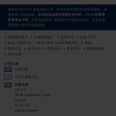
差价合约(CFDs) 是复杂的工具。由于杠杆作用具有高度风险性，会
有快速亏损的风险。
在与此供应商交易差价合约时，74.3％的零售
投资者会亏钱。
您应考虑是否了解差价合约是如何运作，以及您是
否有能力承担亏钱的风险。
申请真实账户
申请模拟账户
交易产品
欧褔 | MT4
欧福 | 手机平台
欧福 | Web Trader 网页平台
新闻
财经日历
合作伙伴
优惠活动
联系我们
规则和条例
补充文档
公司分布
伦敦总部
中文区服务中心
伦敦总部
Level 2
36-38 Leadenhall Street
London
EC3A 1AT
United Kingdom