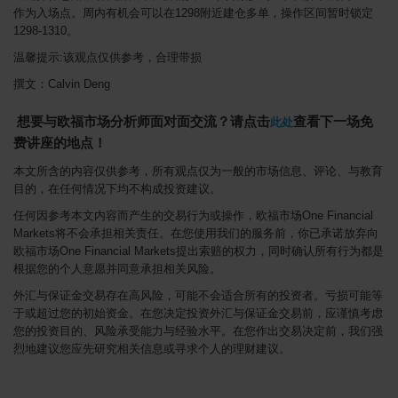
作为入场点。周内有机会可以在1298附近建仓多单，操作区间暂时锁定
1298-1310。
温馨提示:该观点仅供参考，合理带损
撰文：Calvin Deng
想要与欧福市场分析师面对面交流？请点击
查看下一场免
此处
费讲座的地点！
本文所含的内容仅供参考，所有观点仅为一般的市场信息、评论、与教育
目的，在任何情况下均不构成投资建议。
任何因参考本文内容而产生的交易行为或操作，欧福市场One Financial
Markets将不会承担相关责任。在您使用我们的服务前，你已承诺放弃向
欧福市场One Financial Markets提出索赔的权力，同时确认所有行为都是
根据您的个人意愿并同意承担相关风险。
外汇与保证金交易存在高风险，可能不会适合所有的投资者。亏损可能等
于或超过您的初始资金。在您决定投资外汇与保证金交易前，应谨慎考虑
您的投资目的、风险承受能力与经验水平。在您作出交易决定前，我们强
烈地建议您应先研究相关信息或寻求个人的理财建议。