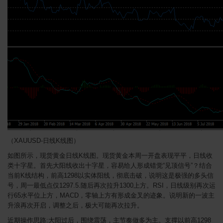
（XAUUSD-日线K线图）
如图所示，现货黄金日线K线图。现货黄金本周一开盘表现平平，日线收
类十字星。首先大阳线收出十字星，容易给人形成错觉“见顶信号”？结合
当前K线结构，前高1298以实体阳线，彻底击破，说明这是极强的多头信
号，周一最低点仅1297.5.随后再次拉升1300上方。RSI，日线级别再次运
行65水平位上方，MACD，零轴上方有形成金叉的迹象。说明新的一波主
升浪再次开启，调整之后，极大可能再次拉升。
近期操作思路:大阳过后，围绕震荡，主节奏做多为主。支撑以前高1298